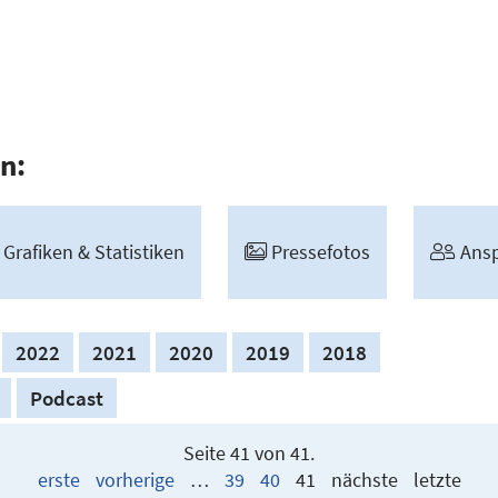
n:
Grafiken & Statis­tiken
Presse­fotos
Ansp
2022
2021
2020
2019
2018
Podcast
Seite 41 von 41.
erste
vorherige
…
39
40
41
nächste
letzte