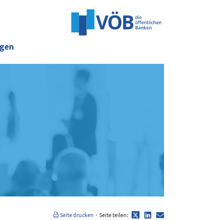
ngen
Twitter
LinkedIn
E-
Seite drucken
·
Seite teilen:
Mail