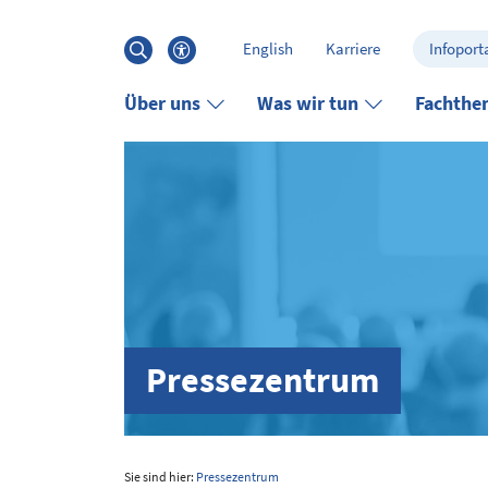
Hauptinhalt anspringen
Suche
English
Karriere
Infoporta
öffnen
Barrierefreiheits-Menü öffnen
Über uns
Was wir tun
Fachthe
Pressezentrum
Sie sind hier:
Pressezentrum