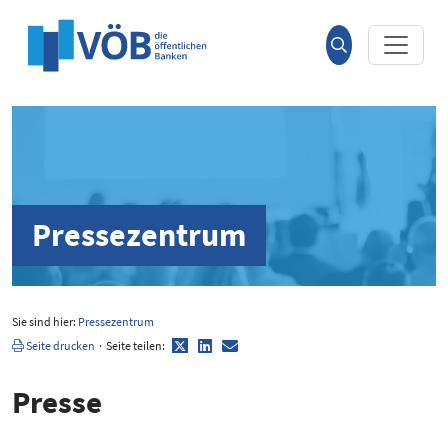
Hauptinhalt anspringen
Suche
öffnen
Pressezentrum
Sie sind hier:
Pressezentrum
Twitter
LinkedIn
E-
Seite drucken
·
Seite teilen:
Mail
Presse