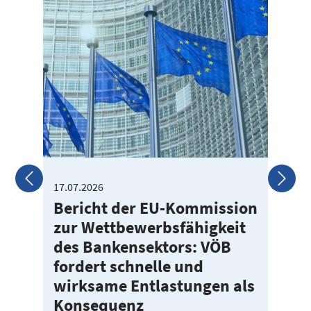
17.07.2026
17
Bericht der EU-Kommission
V
zur Wettbewerbsfähigkeit
K
des Bankensektors: VÖB
A
fordert schnelle und
u
wirksame Entlastungen als
R
Konsequenz