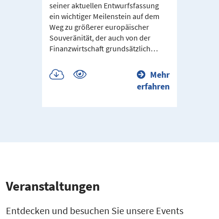
seiner aktuellen Entwurfsfassung
ein wichtiger Meilenstein auf dem
Mit d
Weg zu größerer europäischer
Digita
Souveränität, der auch von der
über 
Finanzwirtschaft grundsätzlich…
Zahlu
europ
Publikation
Publikation
Mehr
herunterladen
ansehen
erfahren
Veran­stal­tungen
Entdecken und besuchen Sie unsere Events