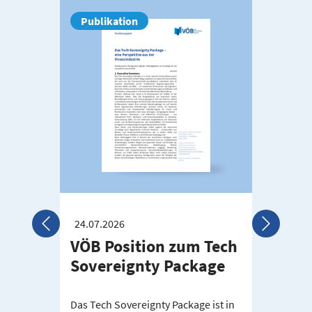
Publikation
Pub
24.07.2026
VÖB Position zum Tech
01.0
Sovereignty Package
VÖB
& D
Das Tech Sovereignty Package ist in