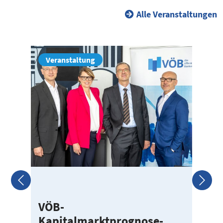
Alle Veranstaltungen
Veranstaltung
VÖB-
E
Kapitalmarktprognose-
2