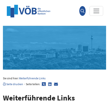
Hauptinhalt anspringen
Suche
öffnen
Sie sind hier:
Weiterführende Links
Twitter
LinkedIn
E-
Seite drucken
·
Seite teilen:
Mail
Weiter­füh­rende Links