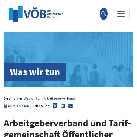
Hauptinhalt anspringen
Suche
öffnen
Was wir tun
Sie sind hier:
Was wir tun
|
Arbeitgeberverband
Twitter
LinkedIn
E-
Seite drucken
·
Seite teilen:
Mail
Arbeit­ge­ber­verband und Tarif­
ge­mein­schaft Öffent­licher