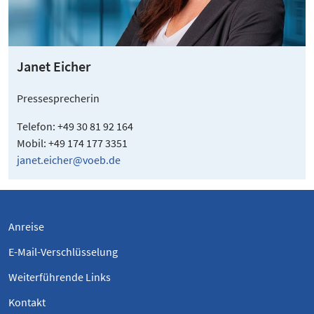
Janet Eicher
Pressesprecherin
Telefon: +49 30 81 92 164
Mobil: +49 174 177 3351
janet.eicher@voeb.de
Anreise
E-Mail-Verschlüsselung
Weiterführende Links
Kontakt