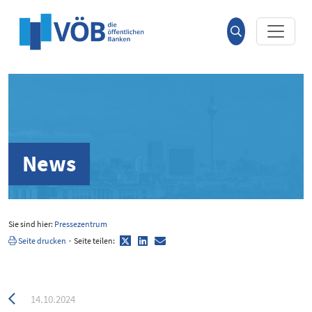
Hauptinhalt anspringen
Suche
öffnen
News
Sie sind hier:
Pressezentrum
Twitter
LinkedIn
E-
Seite drucken
·
Seite teilen:
Mail
Zurück
14.10.2024