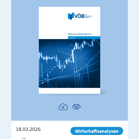
Publikation
Publikation
herunterladen
ansehen
18.03.2026
Wirtschaftsanalysen