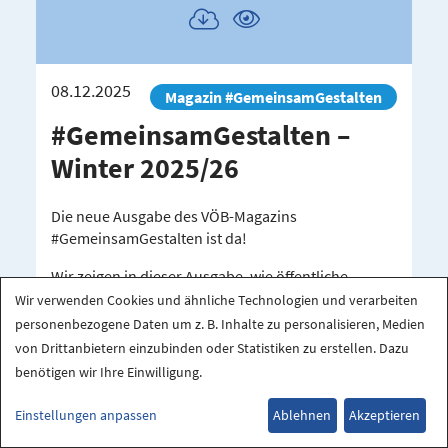
Publikation
Publikation
herunterladen
ansehen
08.12.2025
Magazin #GemeinsamGestalten
#Gemein­sam­Ge­stalten –
Winter 2025/26
Die neue Ausgabe des VÖB-Magazins
#GemeinsamGestalten ist da!
Wir zeigen in dieser Ausgabe, wie öffentliche
Banken den ländlichen Raum stärken. Wir haben
Wir verwenden Cookies und ähnliche Technologien und verarbeiten
uns mit Bundeslandwirtschaftsminister Alois
personenbezogene Daten um z. B. Inhalte zu personalisieren, Medien
Rainer unterhalten, um zu erfahren, welche
von Drittanbietern einzubinden oder Statistiken zu erstellen. Dazu
Entwicklungsmöglichkeiten es in der Zukunft für
benötigen wir Ihre Einwilligung.
das Leben auf dem Land geben wird. Und: Wir
zeigen Beispiele, wie der ländliche Raum mit
Einstellungen anpassen
Ablehnen
Akzeptieren
Unterstützung der öffentlichen Banken