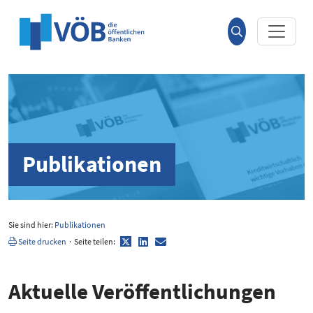
Hauptinhalt anspringen
Suche
öffnen
Publikationen
Sie sind hier:
Publikationen
Twitter
LinkedIn
E-
Seite drucken
·
Seite teilen:
Mail
Aktuelle Veröf­fent­li­chungen