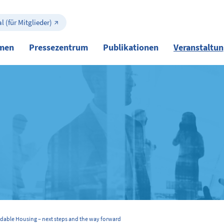
l (für Mitglieder)
men
Pressezentrum
Publikationen
Veranstaltu
rdable Housing – next steps and the way forward