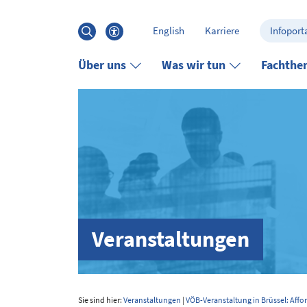
Hauptinhalt anspringen
Suche
English
Karriere
Infoporta
öffnen
Barrierefreiheits-Menü öffnen
Über uns
Was wir tun
Fachthe
Veranstaltungen
Sie sind hier:
Veranstaltungen
|
VÖB-Veranstaltung in Brüssel: Affo