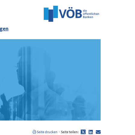
ngen
Twitter
LinkedIn
E-
Seite drucken
·
Seite teilen:
Mail