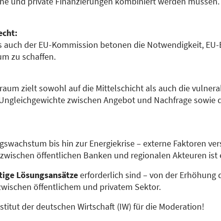
che und private Finanzierungen kombiniert werden müssen. 
echt:
ls auch der EU-Kommission betonen die Notwendigkeit, EU-B
um zu schaffen.
aum zielt sowohl auf die Mittelschicht als auch die vulne
e Ungleichgewichte zwischen Angebot und Nachfrage sowie 
swachstum bis hin zur Energiekrise – externe Faktoren ve
wischen öffentlichen Banken und regionalen Akteuren ist 
ltige Lösungsansätze
erforderlich sind – von der Erhöhung
zwischen öffentlichem und privatem Sektor.
titut der deutschen Wirtschaft (IW) für die Moderation!