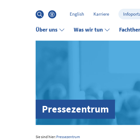
Hauptinhalt anspringen
Suche
English
Karriere
Infoporta
öffnen
Barrierefreiheits-Menü öffnen
Über uns
Was wir tun
Fachthe
Pressezentrum
Sie sind hier:
Pressezentrum