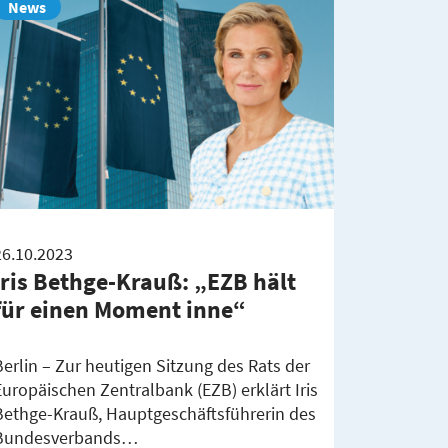
News
26.10.2023
Iris Bethge-Krauß: „EZB hält
für einen Moment inne“
Berlin – Zur heutigen Sitzung des Rats der
Europäischen Zentralbank (EZB) erklärt Iris
Bethge-Krauß, Hauptgeschäftsführerin des
Bundesverbands…