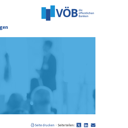
ngen
Twitter
LinkedIn
E-
Seite drucken
·
Seite teilen:
Mail