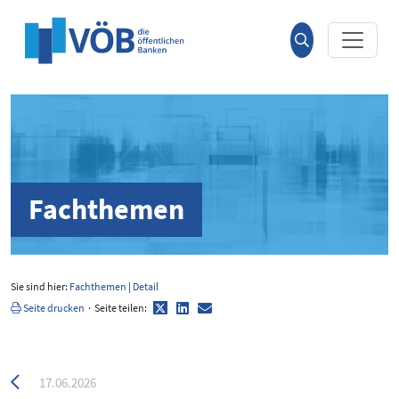
Hauptinhalt anspringen
Suche
öffnen
Fachthemen
Sie sind hier:
Fachthemen
|
Detail
Twitter
LinkedIn
E-
Seite drucken
·
Seite teilen:
Mail
Zurück
17.06.2026