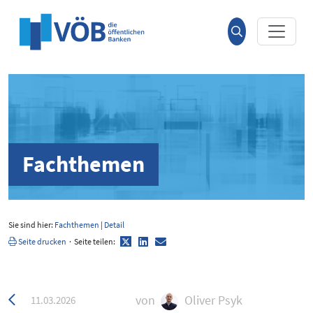
Hauptinhalt anspringen
Suche
öffnen
Fachthemen
Sie sind hier:
Fachthemen
|
Detail
Twitter
LinkedIn
E-
Seite drucken
·
Seite teilen:
Mail
Zurück
von
Oliver Psyk
11.03.2026