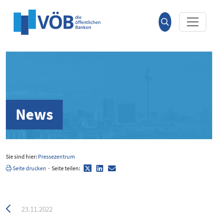
Hauptinhalt anspringen
Suche
öffnen
News
Sie sind hier:
Pressezentrum
Twitter
LinkedIn
E-
Seite drucken
·
Seite teilen:
Mail
Zurück
23.11.2022