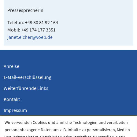
Pressesprecherin
Telefon: +49 30 81 92 164
Mobil: +49 174 177 3351
janet.eicher@voeb.de
Anreise
E-Mail-Verschlüsselung
Weiterführende Links
Kontakt
Impressum
Datenschutzerklärung
Wir verwenden Cookies und ähnliche Technologien und verarbeiten
personenbezogene Daten um z. B. Inhalte zu personalisieren, Medien
Datenschutz-Einstellungen
von Drittanbietern einzubinden oder Statistiken zu erstellen. Dazu