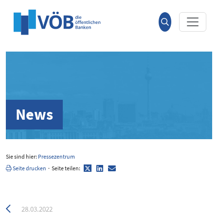
Hauptinhalt anspringen
Suche
öffnen
News
Sie sind hier:
Pressezentrum
Twitter
LinkedIn
E-
Seite drucken
·
Seite teilen:
Mail
Zurück
28.03.2022