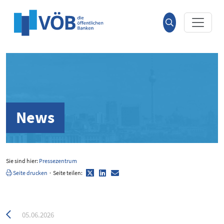
Hauptinhalt anspringen
Suche
öffnen
News
Sie sind hier:
Pressezentrum
Twitter
LinkedIn
E-
Seite drucken
·
Seite teilen:
Mail
Zurück
05.06.2026