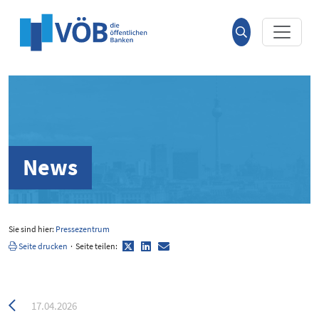
Hauptinhalt anspringen
Suche
öffnen
News
Sie sind hier:
Pressezentrum
Twitter
LinkedIn
E-
Seite drucken
·
Seite teilen:
Mail
Zurück
17.04.2026