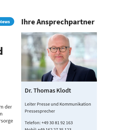
Ihre Ansprech­partner
News
d
Dr. Thomas Klodt
Leiter Presse und Kommunikation
rm der
Pressesprecher
en
rsorge
Telefon: +49 30 81 92 163
Mobil: +49 162 27 35 123