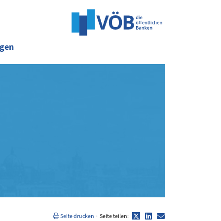
ngen
Twitter
LinkedIn
E-
Seite drucken
·
Seite teilen:
Mail