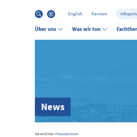
Hauptinhalt anspringen
Suche
English
Karriere
Infoporta
öffnen
Barrierefreiheits-Menü öffnen
Über uns
Was wir tun
Fachthe
News
Sie sind hier:
Pressezentrum