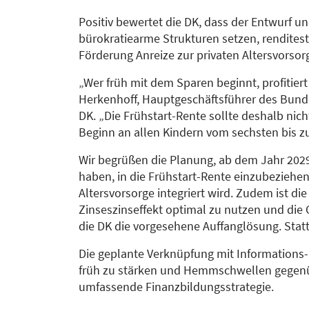
Positiv bewertet die DK, dass der Entwurf u
bürokratiearme Strukturen setzen, rendites
Förderung Anreize zur privaten Altersvorsor
„Wer früh mit dem Sparen beginnt, profitie
Herkenhoff, Hauptgeschäftsführer des Bund
DK. „Die Frühstart-Rente sollte deshalb nic
Beginn an allen Kindern vom sechsten bis 
Wir begrüßen die Planung, ab dem Jahr 2029
haben, in die Frühstart-Rente einzubeziehen.
Altersvorsorge integriert wird. Zudem ist di
Zinseszinseffekt optimal zu nutzen und die C
die DK die vorgesehene Auffanglösung. Stat
Die geplante Verknüpfung mit Informations-
früh zu stärken und Hemmschwellen gegenü
umfassende Finanzbildungsstrategie.