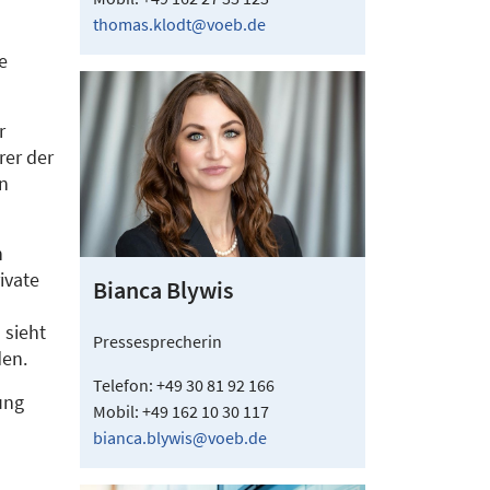
thomas.klodt@voeb.de
e
r
rer der
on
n
ivate
Bianca Blywis
 sieht
Pressesprecherin
den.
Telefon: +49 30 81 92 166
ung
Mobil: +49 162 10 30 117
bianca.blywis@voeb.de