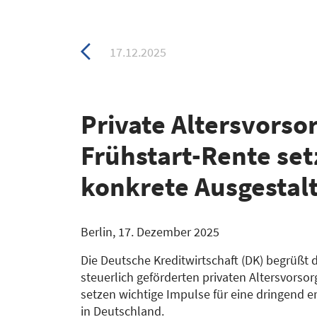
Zurück
17.12.2025
zur
Übersicht
Private Altersvors
Frühstart-Rente set
konkrete Ausgestal
Berlin, 17. Dezember 2025
Die Deutsche Kreditwirtschaft (DK) begrüßt
steuerlich geförderten privaten Altersvorso
setzen wichtige Impulse für eine dringend er
in Deutschland.