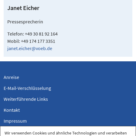
Janet Eicher
Pressesprecherin
Telefon: +49 30 81 92 164
Mobil: +49 174 177 3351
janet.eicher@voeb.de
Anreise
E-Mail-Verschlüsselung
Weiterführende Links
Kontakt
Impressum
Datenschutzerklärung
Wir verwenden Cookies und ähnliche Technologien und verarbeiten