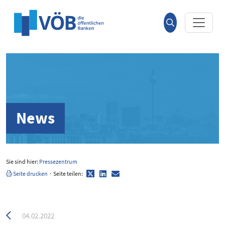
Hauptinhalt anspringen
Suche
öffnen
News
Sie sind hier:
Pressezentrum
Twitter
LinkedIn
E-
Seite drucken
·
Seite teilen:
Mail
Zurück
04.02.2022