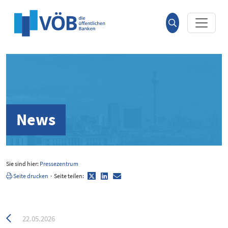
Hauptinhalt anspringen
Suche
öffnen
News
Sie sind hier:
Pressezentrum
Twitter
LinkedIn
E-
Seite drucken
·
Seite teilen:
Mail
Zurück
22.05.2026