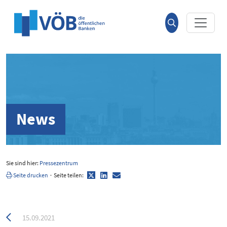
Hauptinhalt anspringen
Suche
öffnen
News
Sie sind hier:
Pressezentrum
Twitter
LinkedIn
E-
Seite drucken
·
Seite teilen:
Mail
Zurück
15.09.2021