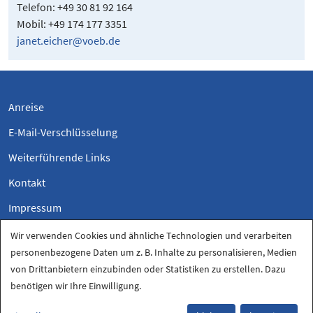
Telefon: +49 30 81 92 164
Mobil: +49 174 177 3351
janet.eicher@voeb.de
Anreise
E-Mail-Verschlüsselung
Weiterführende Links
Kontakt
Impressum
Datenschutzerklärung
Wir verwenden Cookies und ähnliche Technologien und verarbeiten
personenbezogene Daten um z. B. Inhalte zu personalisieren, Medien
Datenschutz-Einstellungen
von Drittanbietern einzubinden oder Statistiken zu erstellen. Dazu
benötigen wir Ihre Einwilligung.