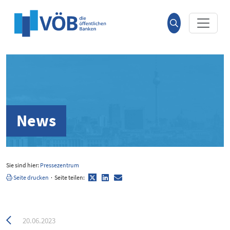
Hauptinhalt anspringen
Suche
öffnen
News
Sie sind hier:
Pressezentrum
Twitter
LinkedIn
E-
Seite drucken
·
Seite teilen:
Mail
Zurück
20.06.2023