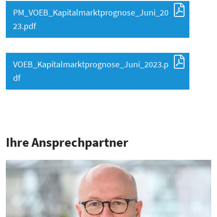
PM_VOEB_Kapitalmarktprognose_Juni_20
23.pdf
VOEB_Kapitalmarktprognose_Juni_2023.p
df
Ihre Ansprech­partner