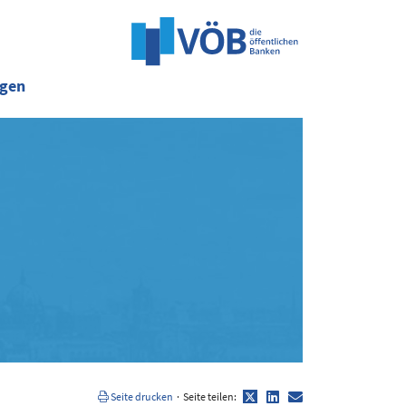
ngen
Twitter
LinkedIn
E-
Seite drucken
·
Seite teilen:
Mail