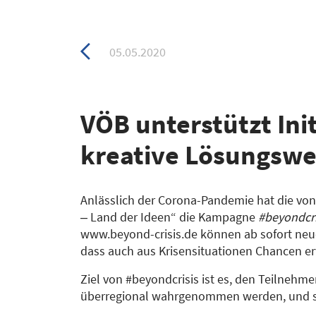
Zurück
05.05.2020
zur
Übersicht
VÖB unterstützt Init
kreative Lösungswe
Anlässlich der Corona-Pandemie hat die von
‒ Land der Ideen“ die Kampagne
#beyondcri
www.beyond-crisis.de können ab sofort neue
dass auch aus Krisensituationen Chancen e
Ziel von #beyondcrisis ist es, den Teilnehmer
überregional wahrgenommen werden, und sie