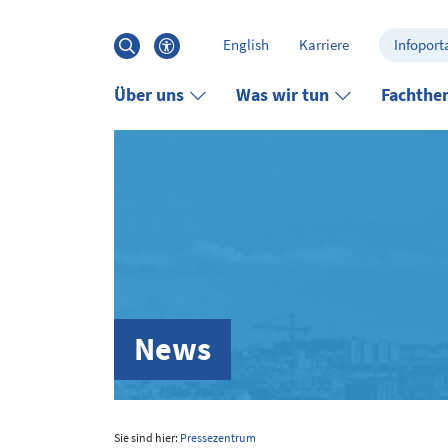
Hauptinhalt anspringen
Suche
English
Karriere
Infoporta
öffnen
Barrierefreiheits-Menü öffnen
Über uns
Was wir tun
Fachthe
News
Sie sind hier:
Pressezentrum