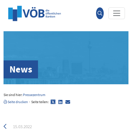
Hauptinhalt anspringen
Suche
öffnen
News
Sie sind hier:
Pressezentrum
Twitter
LinkedIn
E-
Seite drucken
·
Seite teilen:
Mail
Zurück
15.03.2022