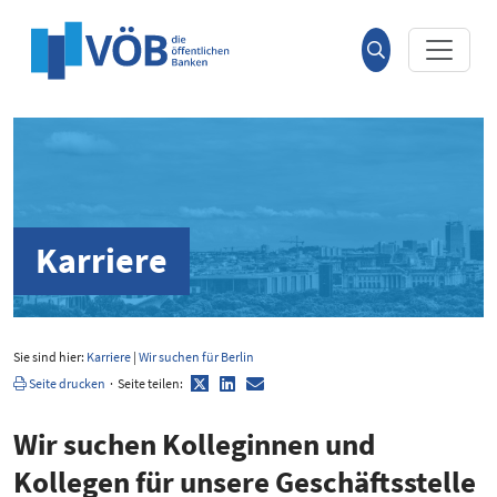
Hauptinhalt anspringen
Suche
öffnen
Karriere
Sie sind hier:
Karriere
|
Wir suchen für Berlin
Twitter
LinkedIn
E-
Seite drucken
·
Seite teilen:
Mail
Wir suchen Kolle­ginnen und
Kollegen für unsere Geschäfts­stelle