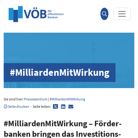
Hauptinhalt anspringen
Suche
öffnen
#MilliardenMitWirkung
Sie sind hier:
Pressezentrum
|
#MilliardenMitWirkung
Twitter
LinkedIn
E-
Seite drucken
·
Seite teilen:
Mail
#Milli­ar­den­Mit­Wirkung – Förder­
banken bringen das Inves­ti­ti­ons­