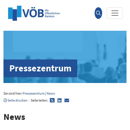
Hauptinhalt anspringen
Suche
öffnen
Pressezentrum
Sie sind hier:
Pressezentrum
|
News
Twitter
LinkedIn
E-
Seite drucken
·
Seite teilen:
Mail
News