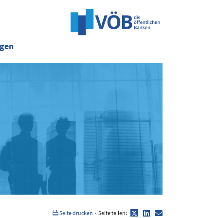
ngen
Twitter
LinkedIn
E-
Seite drucken
·
Seite teilen:
Mail