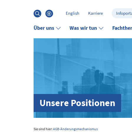
Hauptinhalt anspringen
Suche
English
Karriere
Infoporta
öffnen
Barrierefreiheits-Menü öffnen
Über uns
Was wir tun
Fachthe
Unsere Positionen
Sie sind hier:
AGB-Änderungsmechanismus