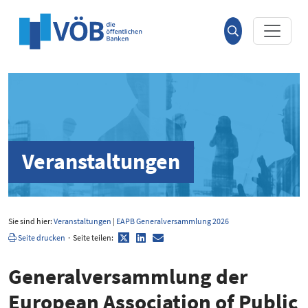
Hauptinhalt anspringen
Suche
öffnen
Veranstaltungen
Sie sind hier:
Veranstaltungen
|
EAPB Generalversammlung 2026
Twitter
LinkedIn
E-
Seite drucken
·
Seite teilen:
Mail
General­ver­sammlung der
European Association of Public