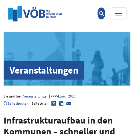
Hauptinhalt anspringen
Suche
öffnen
Veranstaltungen
Sie sind hier:
Veranstaltungen
|
PPP-Lunch 2026
Twitter
LinkedIn
E-
Seite drucken
·
Seite teilen:
Mail
Infra­struk­tur­aufbau in den
Kommunen – schneller und