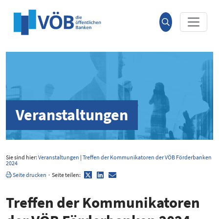
Hauptinhalt anspringen
Suche
öffnen
Veranstaltungen
Sie sind hier:
Veranstaltungen
|
Treffen der Kommunikatoren der VÖB Förderbanken
2024
Twitter
LinkedIn
E-
Seite drucken
·
Seite teilen:
Mail
Treffen der Kommu­ni­ka­toren