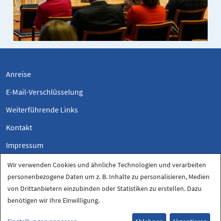
Anreise
E-Mail-Verschlüsselung
Weiterführende Links
Kontakt
Impressum
Datenschutzerklärung
Wir verwenden Cookies und ähnliche Technologien und verarbeiten
personenbezogene Daten um z. B. Inhalte zu personalisieren, Medien
Datenschutz-Einstellungen
von Drittanbietern einzubinden oder Statistiken zu erstellen. Dazu
benötigen wir Ihre Einwilligung.