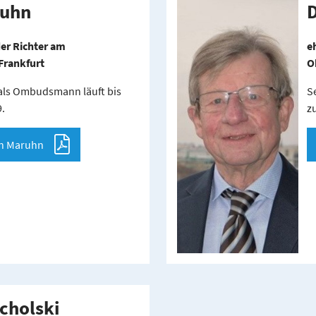
ruhn
D
er Richter am
e
Frankfurt
O
als Ombudsmann läuft bis
S
.
z
en Maruhn
cholski