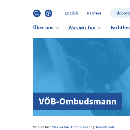
Hauptinhalt anspringen
Suche
English
Karriere
Infoporta
öffnen
Barrierefreiheits-Menü öffnen
Über uns
Was wir tun
Fachthe
VÖB-Ombudsmann
Sie sind hier:
Was wir tun
|
Ombudsmann
|
Ombudsleute