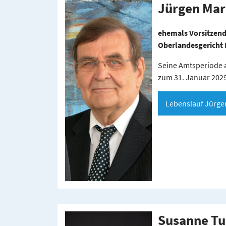
Jürgen Ma
ehemals Vorsitzend
Oberlandesgericht 
Seine Amtsperiode 
zum 31. Januar 2029
Lebenslauf Jürg
Susanne Tu