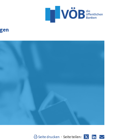
ngen
Twitter
LinkedIn
E-
Seite drucken
·
Seite teilen:
Mail