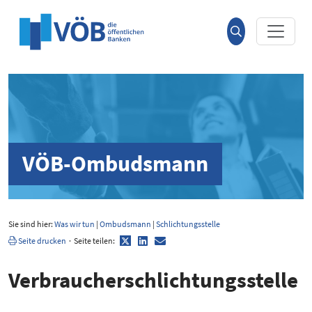
Hauptinhalt anspringen
Suche
öffnen
VÖB-Ombudsmann
Sie sind hier:
Was wir tun
|
Ombudsmann
|
Schlichtungsstelle
Twitter
LinkedIn
E-
Seite drucken
·
Seite teilen:
Mail
Verbrau­cher­schlich­tungs­stelle