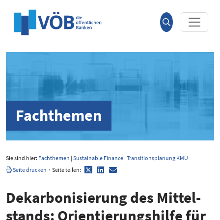
Hauptinhalt anspringen
Suche
öffnen
Fachthemen
Sie sind hier:
Fachthemen
|
Sustainable Finance
|
Transitionsplanung KMU
Twitter
LinkedIn
E-
Seite drucken
·
Seite teilen:
Mail
Dekar­bo­ni­sierung des Mittel­
stands: Orien­tie­rungs­hilfe für