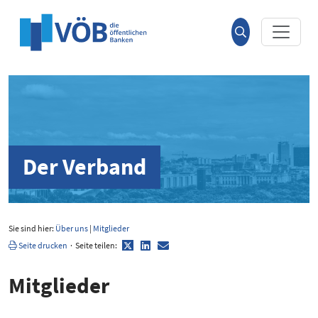
Hauptinhalt anspringen
Suche
öffnen
Der Verband
Sie sind hier:
Über uns
|
Mitglieder
Twitter
LinkedIn
E-
Seite drucken
·
Seite teilen:
Mail
Mitglieder