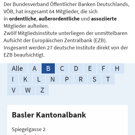
Der Bundesverband Öffentlicher Banken Deutschlands,
VÖB, hat insgesamt 64 Mitglieder, die sich
in
ordentliche
,
außerordentliche
und
assoziierte
Mitglieder aufteilen.
Zwölf Mitgliedsinstitute unterliegen der unmittelbaren
Aufsicht der Europäischen Zentralbank (EZB).
Insgesamt werden 27 deutsche Institute direkt von der
EZB beaufsichtigt.
Alle
A
B
C
D
E
F
H
I
K
L
N
P
R
S
T
V
W
Z
Basler Kantonalbank
Spiegelgasse 2