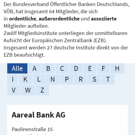
Der Bundesverband Öffentlicher Banken Deutschlands,
VÖB, hat insgesamt 64 Mitglieder, die sich
in
ordentliche
,
außerordentliche
und
assoziierte
Mitglieder aufteilen.
Zwölf Mitgliedsinstitute unterliegen der unmittelbaren
Aufsicht der Europäischen Zentralbank (EZB).
Insgesamt werden 27 deutsche Institute direkt von der
EZB beaufsichtigt.
Alle
A
B
C
D
E
F
H
I
K
L
N
P
R
S
T
V
W
Z
Aareal Bank AG
Paulinenstraße 15