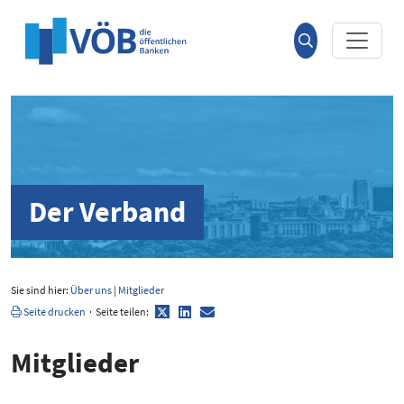
Hauptinhalt anspringen
Suche
öffnen
Der Verband
Sie sind hier:
Über uns
|
Mitglieder
Twitter
LinkedIn
E-
Seite drucken
·
Seite teilen:
Mail
Mitglieder