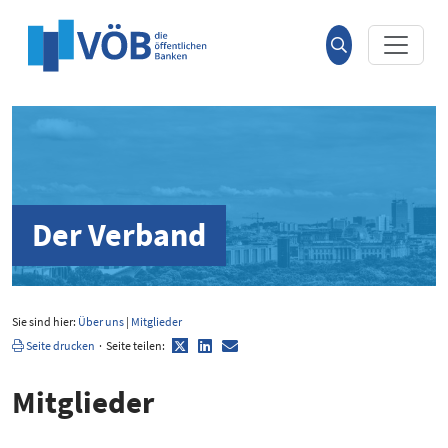
Hauptinhalt anspringen
Suche
öffnen
Der Verband
Sie sind hier:
Über uns
|
Mitglieder
Twitter
LinkedIn
E-
Seite drucken
·
Seite teilen:
Mail
Mitglieder