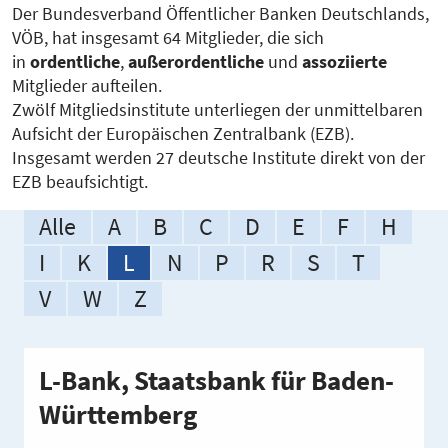
Der Bundesverband Öffentlicher Banken Deutschlands,
VÖB, hat insgesamt 64 Mitglieder, die sich
in
ordentliche
,
außerordentliche
und
assoziierte
Mitglieder aufteilen.
Zwölf Mitgliedsinstitute unterliegen der unmittelbaren
Aufsicht der Europäischen Zentralbank (EZB).
Insgesamt werden 27 deutsche Institute direkt von der
EZB beaufsichtigt.
Alle
A
B
C
D
E
F
H
I
K
L
N
P
R
S
T
V
W
Z
L-Bank, Staatsbank für Baden-
Württemberg