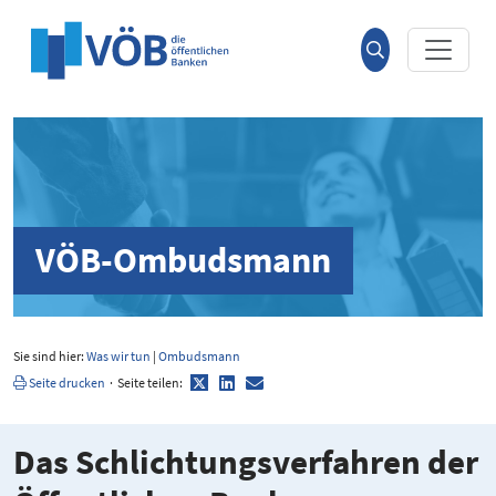
Hauptinhalt anspringen
Suche
öffnen
VÖB-Ombudsmann
Sie sind hier:
Was wir tun
|
Ombudsmann
Twitter
LinkedIn
E-
Seite drucken
·
Seite teilen:
Mail
Das Schlich­tungs­ver­fahren der